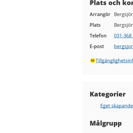
Plats och ko
Arrangör
Bergsjön
Plats
Bergsjö
Telefon
031-368 
E-post
bergsjon
Tillgänglighetsi
Kategorier
Eget skapande
Målgrupp