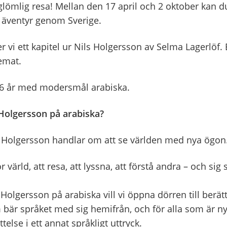
lömlig resa! Mellan den 17 april och 2 oktober kan d
 äventyr genom Sverige.
äser vi ett kapitel ur Nils Holgersson av Selma Lagerlöf.
temat.
 6 år med modersmål arabiska.
s Holgersson på arabiska?
 Holgersson handlar om att se världen med nya ögon
or värld, att resa, att lyssna, att förstå andra – och sig s
Holgersson på arabiska vill vi öppna dörren till berätte
bär språket med sig hemifrån, och för alla som är ny
else i ett annat språkligt uttryck.