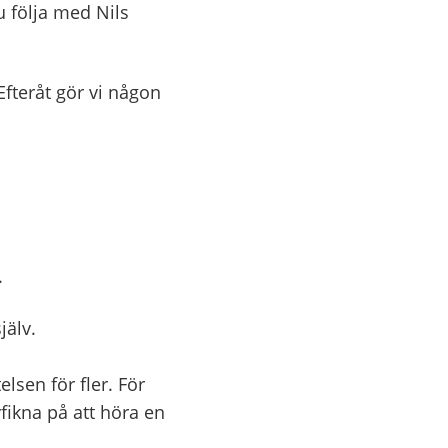
u följa med Nils
 Efteråt gör vi någon
.
jälv.
lsen för fler. För
fikna på att höra en