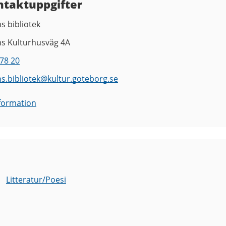
ntaktuppgifter
s bibliotek
ns Kulturhusväg 4A
78 20
s.bibliotek
@
kultur.goteborg.se
nformation
Litteratur/Poesi