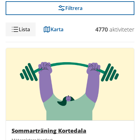
Filtrera
Visning
4770
aktivitet
er
Lista
Karta
Sommarträning Kortedala
Mötesplatser Nordost