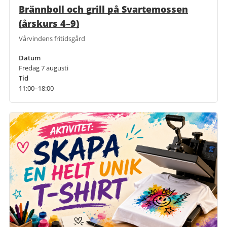
Brännboll och grill på Svartemossen
(årskurs 4–9)
Vårvindens fritidsgård
Datum
Fredag 7 augusti
Tid
11:00–18:00