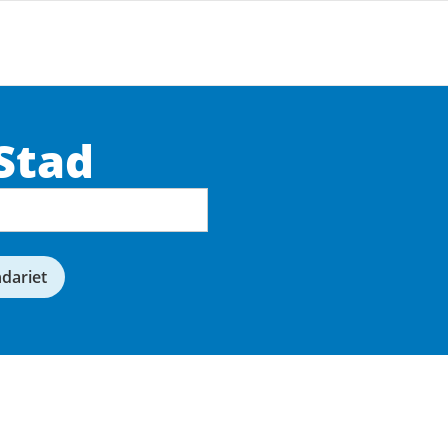
Stad
ndariet