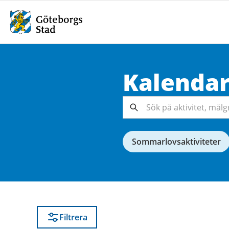
Kalenda
Sök på
aktivitet,
målgrupp,
Sök
arrangör...
Sommarlovsaktiviteter
Filtrera