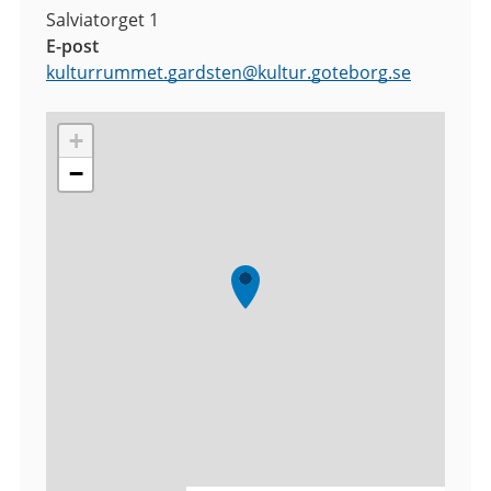
Salviatorget 1
E-post
kulturrummet.gardsten
@
kultur.goteborg.se
+
−