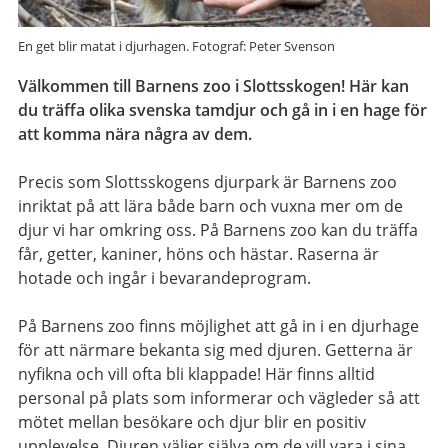
En get blir matat i djurhagen. Fotograf: Peter Svenson
Välkommen till Barnens zoo i Slottsskogen! Här kan
du träffa olika svenska tamdjur och gå in i en hage för
att komma nära några av dem.
Precis som Slottsskogens djurpark är Barnens zoo
inriktat på att lära både barn och vuxna mer om de
djur vi har omkring oss. På Barnens zoo kan du träffa
får, getter, kaniner, höns och hästar. Raserna är
hotade och ingår i bevarandeprogram.
På Barnens zoo finns möjlighet att gå in i en djurhage
för att närmare bekanta sig med djuren. Getterna är
nyfikna och vill ofta bli klappade! Här finns alltid
personal på plats som informerar och vägleder så att
mötet mellan besökare och djur blir en positiv
upplevelse. Djuren väljer själva om de vill vara i sina