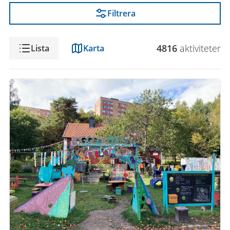
Filtrera
Visning
4816
aktivitet
er
Lista
Karta