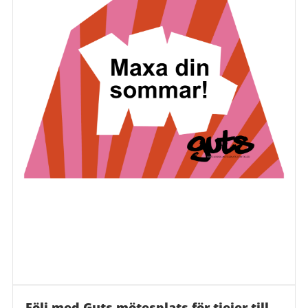
Följ med Guts mötesplats för tjejer till