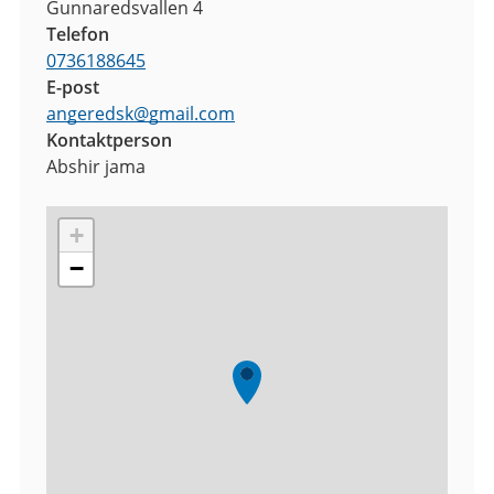
Gunnaredsvallen 4
Telefon
0736188645
E-post
angeredsk
@
gmail.com
Kontaktperson
Abshir jama
+
−