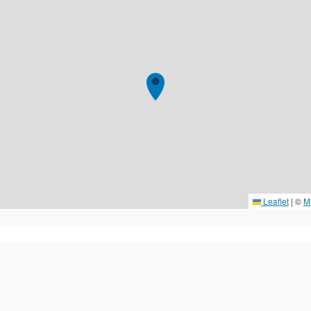
Leaflet
|
©
M