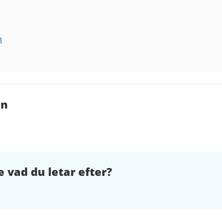
m
en
e vad du letar efter?