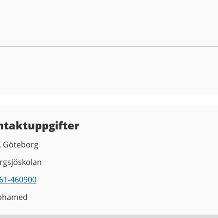
ntaktuppgifter
K Göteborg
rgsjöskolan
61-460900
ohamed