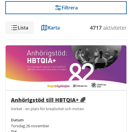
Filtrera
Visning
4717
aktivitet
er
Lista
Karta
Anhörigstöd till HBTQIA+ 🌈
Verket - en plats för kreativitet och möten
Datum
Torsdag 26 november
Tid