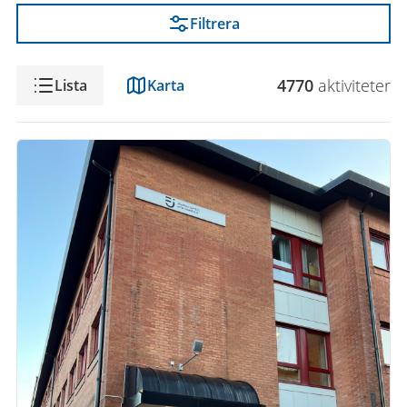
Filtrera
Visning
4770
aktivitet
er
Lista
Karta