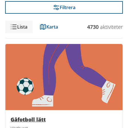
Filtrera
Visning
4730
aktivitet
er
Lista
Karta
Gåfotboll lätt
Växthuset