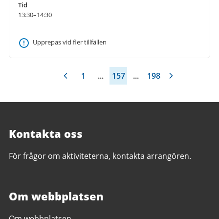
Tid
13:30–14:30
Upprepas vid fler tillfällen
1
...
157
...
198
Kontakta oss
För frågor om aktiviteterna, kontakta arrangören.
Om webbplatsen
Om webbplatsen