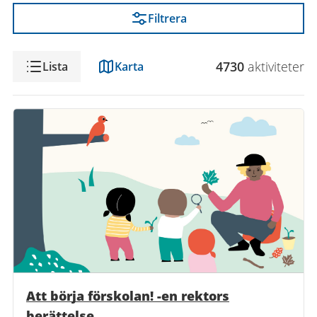
Filtrera
Visning
4730
aktivitet
er
Lista
Karta
Att börja förskolan! -en rektors
berättelse