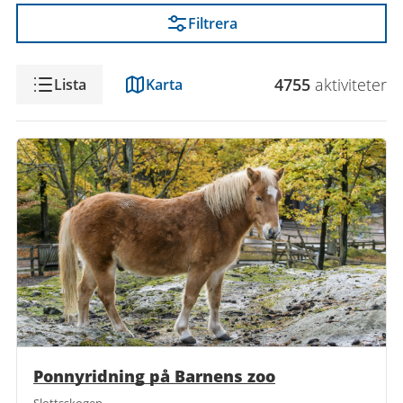
Filtrera
Visning
4755
aktivitet
er
Lista
Karta
Ponnyridning på Barnens zoo
Slottsskogen