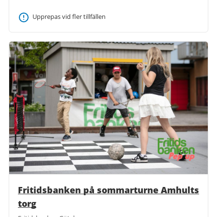
Upprepas vid fler tillfällen
Fritidsbanken på sommarturne Amhults
torg