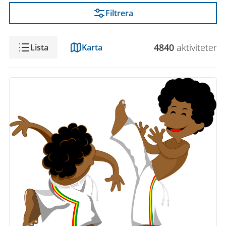
Filtrera
Visning
4840
aktivitet
er
Lista
Karta