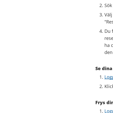
Sök 
Välj
"Res
Du f
rese
ha d
den 
Se dina
Logg
Klic
Frys di
Logg