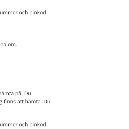
snummer och pinkod.
låna om.
 hämta på. Du
g finns att hämta. Du
snummer och pinkod.