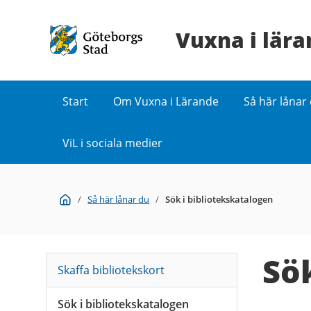
Vuxna i lär
Start
Om Vuxna i Lärande
Så här lånar
ViL i sociala medier
Du
Start
/
Så här lånar du
/
Sök i bibliotekskatalogen
är
här:
Sö
Skaffa bibliotekskort
Sök i bibliotekskatalogen