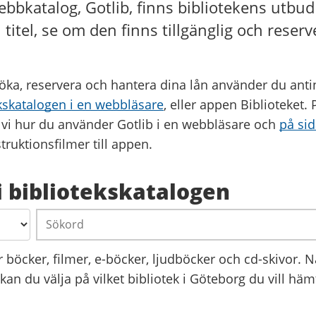
webbkatalog, Gotlib, finns bibliotekens utbu
titel, se om den finns tillgänglig och reserv
söka, reservera och hantera dina lån använder du ant
kskatalogen i en webbläsare
, eller appen Biblioteket.
 vi hur du använder Gotlib i en webbläsare och
på si
struktionsfilmer till appen.
i bibliotekskatalogen
Sökord
r böcker, filmer, e-böcker, ljudböcker och cd-skivor. 
a kan du välja på vilket bibliotek i Göteborg du vill hä