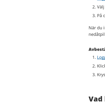
Välj
På d
När du i
nedåtpil
Avbestä
Logg
Klic
Krys
Vad 