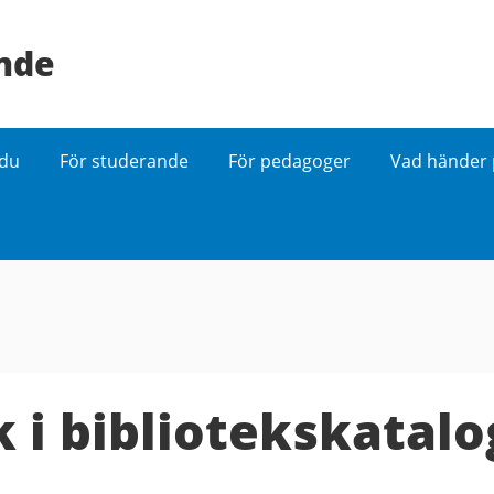
ande
 du
För studerande
För pedagoger
Vad händer 
k i bibliotekskatal