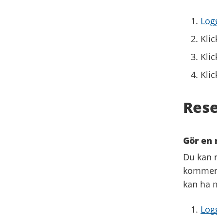
Logg
Klic
Klic
Klic
Rese
Gör en 
Du kan r
kommer f
kan ha 
Logg