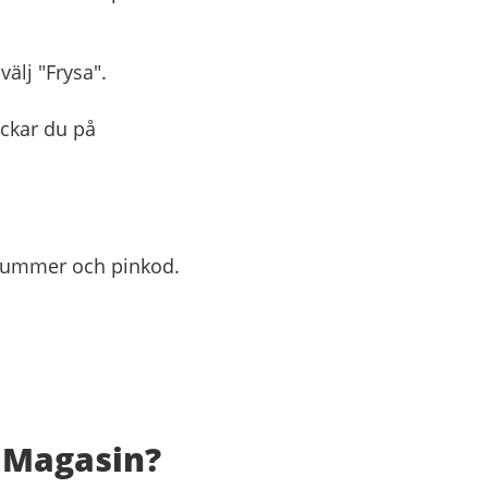
välj "Frysa".
lickar du på
snummer och pinkod.
i Magasin?