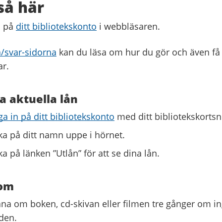
så här
n på
ditt bibliotekskonto
i webbläsaren.
/svar-sidorna
kan du läsa om hur du gör och även få 
ar.
a aktuella lån
a in på ditt bibliotekskonto
med ditt bibliotekskort
ka på ditt namn uppe i hörnet.
ka på länken ”Utlån” för att se dina lån.
om
åna om boken, cd-skivan eller filmen tre gånger om 
 den.