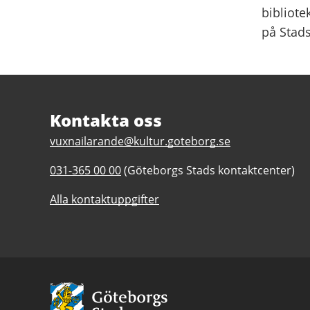
bibliote
på Stads
Sidfot
Kontakta oss
E
vuxnailarande@kultur.goteborg.se
-
T
031-365 00 00
(Göteborgs Stads kontaktcenter)
p
e
o
Alla kontaktuppgifter
l
s
e
t
f
t
o
i
n
l
n
l
Avsändare
u
V