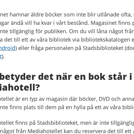
net hamnar äldre böcker som inte blir utlånade ofta,
gar ändå vill ha kvar i vårt bestånd. Magasinet finns 
nte tillgänglig för publiken. Om du vill låna något fr
a det till ett av våra bibliotek via bibliotekskatalogen 
ndroid
) eller fråga personalen på Stadsbiblioteket (d
t
).
betyder det när en bok står i
ahotell?
tellet är en typ av magasin där böcker, DVD och ann
inte finns plats till dem på en hylla på ett av våra bibli
ellet finns på Stadsbiblioteket, men är inte tillgängl
a något från Mediahotellet kan du reservera det till ett 