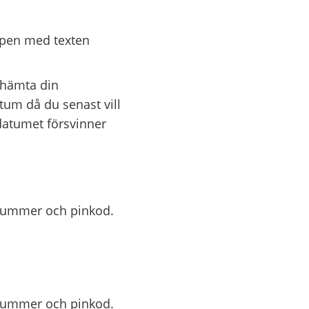
appen med texten
l hämta din
atum då du senast vill
 datumet försvinner
snummer och pinkod.
snummer och pinkod.