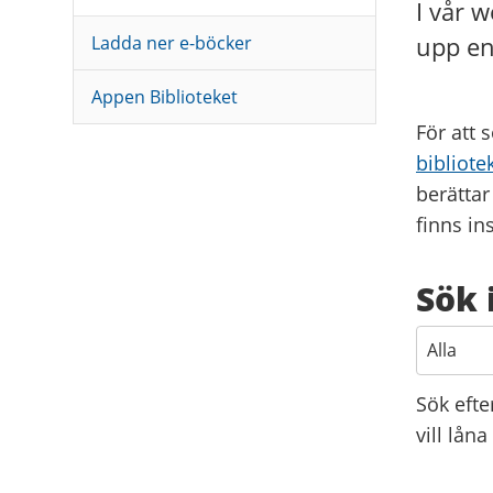
I vår 
upp en 
Ladda ner e-böcker
Appen Biblioteket
För att 
bibliote
berättar
finns in
Sök 
Söktyp
Sök efte
vill lån