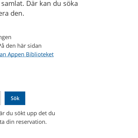
d samlat. Där kan du söka
era den.
ingen
 På den här sidan
dan Appen Biblioteket
När du sökt upp det du
mta din reservation.