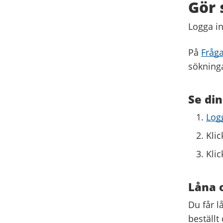
Gör 
Logga i
På
Fråga
sökning
Se din
Logg
Klic
Klic
Låna 
Du får l
beställt