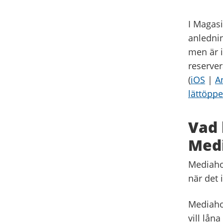
I Magasi
anlednin
men är i
reserver
(
iOS
|
A
lättöppe
Vad 
Medi
Mediaho
när det 
Mediahot
vill lån