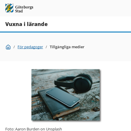
Vuxna i lärande
Du
Start
/
För pedagoger
/
Tillgängliga medier
är
här:
Foto: Aaron Burden on Unsplash