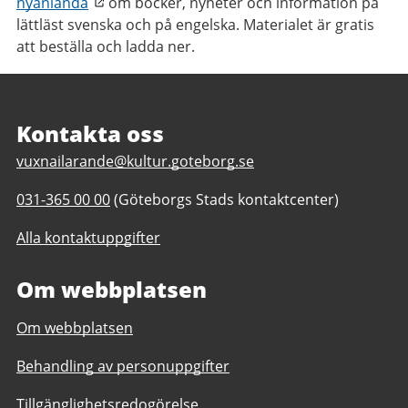
nyanlända
om böcker, nyheter och information på
lättläst svenska och på engelska. Materialet är gratis
att beställa och ladda ner.
Sidfot
Kontakta oss
E
vuxnailarande@kultur.goteborg.se
-
T
031-365 00 00
(Göteborgs Stads kontaktcenter)
p
e
o
Alla kontaktuppgifter
l
s
e
t
Om webbplatsen
f
t
o
i
Om webbplatsen
n
l
n
l
Behandling av personuppgifter
u
V
m
u
Tillgänglighetsredogörelse