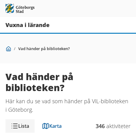
Vuxna i lärande
Du
Start
/
Vad händer på biblioteken?
är
här:
Vad händer på
biblioteken?
Här kan du se vad som händer på ViL-biblioteken
i Göteborg.
Visning
346
aktivitet
er
Lista
Karta