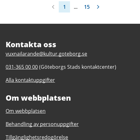
1
...
15
Sidfot
Kontakta oss
E
vuxnailarande@kultur.goteborg.se
-
T
031-365 00 00
(Göteborgs Stads kontaktcenter)
p
e
o
Alla kontaktuppgifter
l
s
e
t
Om webbplatsen
f
t
o
i
Om webbplatsen
n
l
n
l
Behandling av personuppgifter
u
V
m
u
Tillgänglighetsredogörelse