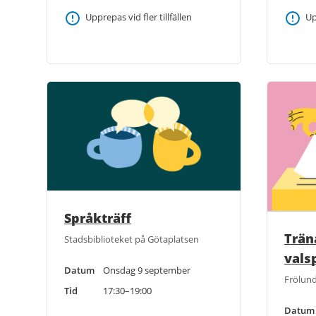
Upprepas vid fler tillfällen
Up
Språkträff
Trän
Stadsbiblioteket på Götaplatsen
valsp
Datum
Onsdag 9 september
Frölund
Tid
17:30–19:00
Datum