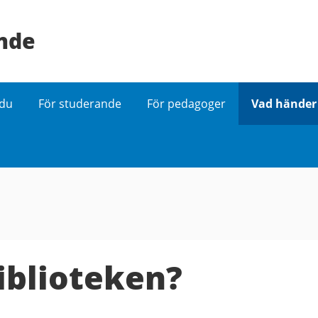
ande
 du
För studerande
För pedagoger
Vad händer 
iblioteken?