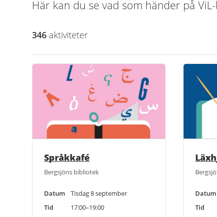
Här kan du se vad som händer på ViL-b
346
aktivitet
er
Språkkafé
Läxhj
Bergsjöns bibliotek
Bergsjö
Datum
Tisdag 8 september
Datum
Tid
17:00–19:00
Tid