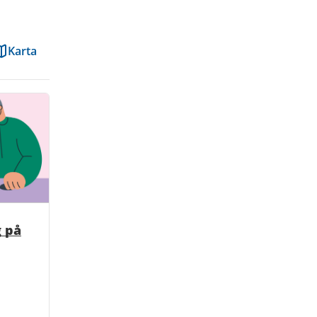
Karta
g på