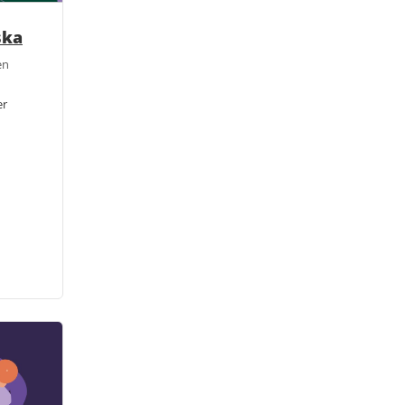
ska
en
er