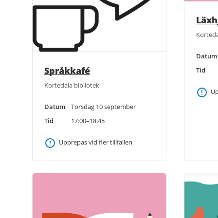
Läxh
Korteda
Datum
Språkkafé
Tid
Kortedala bibliotek
Up
Datum
Torsdag 10 september
Tid
17:00–18:45
Upprepas vid fler tillfällen