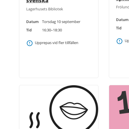
svenska
Frölund
Lagerhusets Bibliotek
Datum
Datum
Torsdag 10 september
Tid
Tid
16:30–18:30
Up
Upprepas vid fler tillfällen