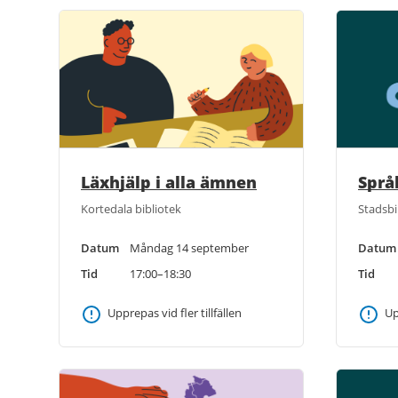
Språ
Läxhjälp i alla ämnen
Stadsbi
Kortedala bibliotek
Datum
Datum
Måndag 14 september
Tid
Tid
17:00–18:30
Up
Upprepas vid fler tillfällen