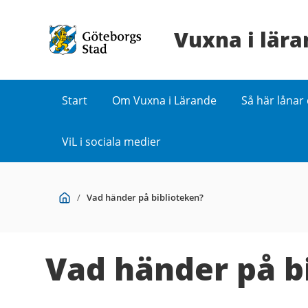
Vuxna i lär
Start
Om Vuxna i Lärande
Så här lånar
ViL i sociala medier
Du
Start
/
Vad händer på biblioteken?
är
här:
Vad händer på b