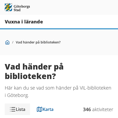
Vuxna i lärande
Du
Start
/
Vad händer på biblioteken?
är
här:
Vad händer på
biblioteken?
Här kan du se vad som händer på ViL-biblioteken
i Göteborg.
Visning
346
aktivitet
er
Lista
Karta