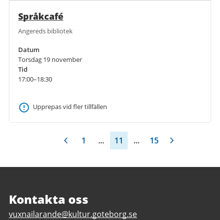
Språkcafé
Angereds bibliotek
Datum
Torsdag 19 november
Tid
17:00–18:30
Upprepas vid fler tillfällen
1
...
11
...
15
Sidfot
Kontakta oss
E
vuxnailarande@kultur.goteborg.se