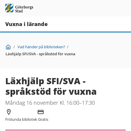
Vuxna i lärande
Du
Start
/
Vad händer på biblioteken?
/
är
Läxhjälp SFI/SVA - språkstöd för vuxna
här:
Läxhjälp SFI/SVA -
språkstöd för vuxna
Måndag 16 november Kl. 16:00–17:30
Arrangör
Kostnad
Frölunda bibliotek
Gratis