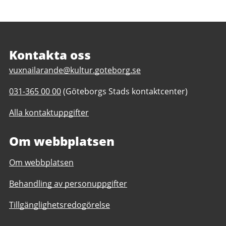
Sidfot
Kontakta oss
E
vuxnailarande@kultur.goteborg.se
-
T
031-365 00 00
(Göteborgs Stads kontaktcenter)
p
e
o
Alla kontaktuppgifter
l
s
e
t
Om webbplatsen
f
t
o
i
Om webbplatsen
n
l
n
l
Behandling av personuppgifter
u
V
m
u
Tillgänglighetsredogörelse
m
x
e