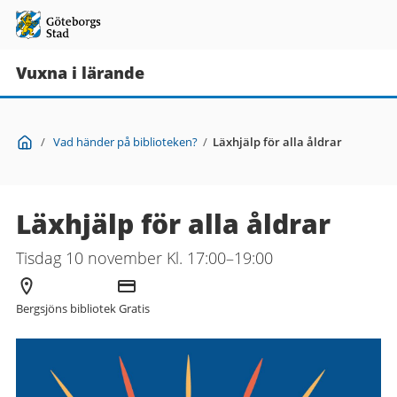
Vuxna i lärande
Du
Start
/
Vad händer på biblioteken?
/
Läxhjälp för alla åldrar
är
här:
Läxhjälp för alla åldrar
Tisdag 10 november Kl. 17:00–19:00
Arrangör
Kostnad
Bergsjöns bibliotek
Gratis