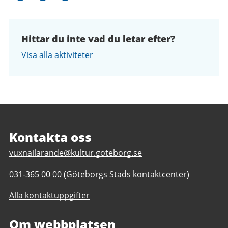
Hittar du inte vad du letar efter?
Visa alla aktiviteter
Sidfot
Kontakta oss
E
vuxnailarande@kultur.goteborg.se
-
T
031-365 00 00
(Göteborgs Stads kontaktcenter)
p
e
o
Alla kontaktuppgifter
l
s
e
t
Om webbplatsen
f
t