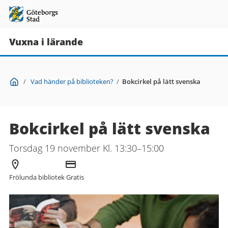
Vuxna i lärande
Du
Start
/
Vad händer på biblioteken?
/
Bokcirkel på lätt svenska
är
här:
Bokcirkel på lätt svenska
Torsdag 19 november Kl. 13:30–15:00
Arrangör
Kostnad
Frölunda bibliotek
Gratis