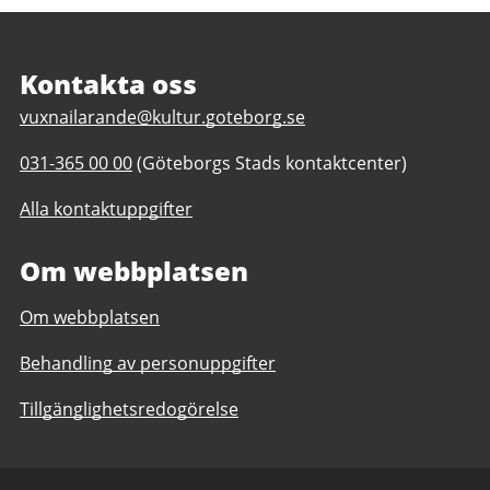
Sidfot
Kontakta oss
E
vuxnailarande@kultur.goteborg.se
-
T
031-365 00 00
(Göteborgs Stads kontaktcenter)
p
e
o
Alla kontaktuppgifter
l
s
e
t
Om webbplatsen
f
t
o
i
Om webbplatsen
n
l
n
l
Behandling av personuppgifter
u
V
m
u
Tillgänglighetsredogörelse
m
x
e
n
r
a