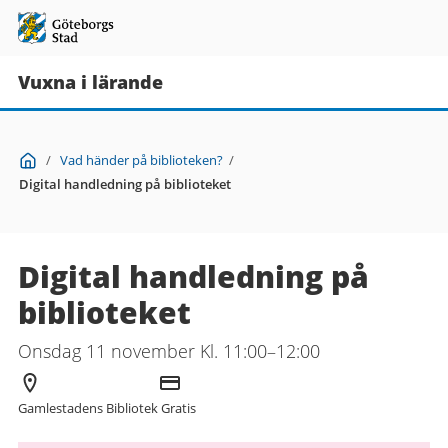
Vuxna i lärande
Du
Start
/
Vad händer på biblioteken?
/
är
Digital handledning på biblioteket
här:
Digital handledning på
biblioteket
Onsdag 11 november Kl. 11:00–12:00
Arrangör
Kostnad
Gamlestadens Bibliotek
Gratis