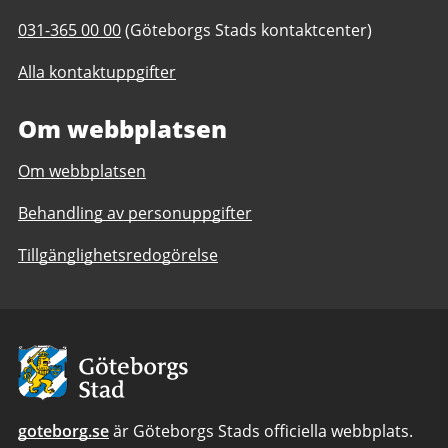
-
T
031-365 00 00
(Göteborgs Stads kontaktcenter)
p
e
o
Alla kontaktuppgifter
l
s
e
t
Om webbplatsen
f
t
o
i
Om webbplatsen
n
l
n
l
Behandling av personuppgifter
u
V
m
u
Tillgänglighetsredogörelse
m
x
e
n
r
a
t
i
Avsändare
i
l
l
ä
l
r
goteborg.se
är Göteborgs Stads officiella webbplats.
V
a