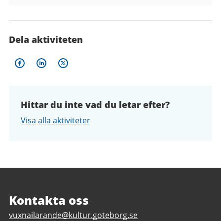
Dela aktiviteten
Hittar du inte vad du letar efter?
Visa alla aktiviteter
Sidfot
Kontakta oss
E
vuxnailarande@kultur.goteborg.se