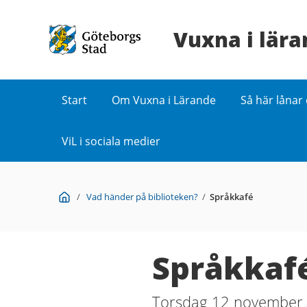
Vuxna i lär
Start
Om Vuxna i Lärande
Så här lånar
ViL i sociala medier
Du
Start
/
Vad händer på biblioteken?
/
Språkkafé
är
här:
Språkkaf
Torsdag 12 november 