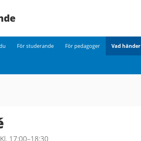
ande
 du
För studerande
För pedagoger
Vad händer 
é
Kl. 17:00–18:30