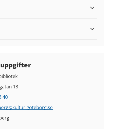
tuppgifter
bibliotek
gatan 13
8 40
berg
@
kultur.goteborg.se
berg