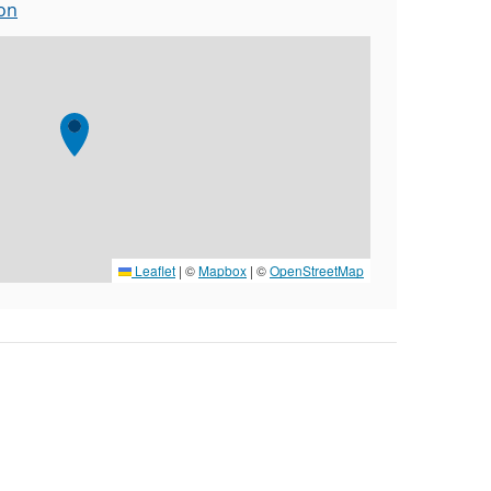
ion
Leaflet
|
©
Mapbox
| ©
OpenStreetMap