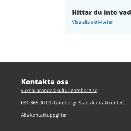
Hittar du inte vad
Visa alla aktiviteter
Sidfot
Kontakta oss
E
vuxnailarande@kultur.goteborg.se
-
T
031-365 00 00
(Göteborgs Stads kontaktcenter)
p
e
o
Alla kontaktuppgifter
l
s
e
t
f