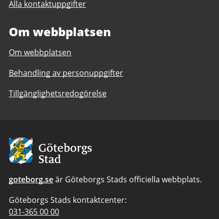
Alla kontaktuppgifter
l
s
e
t
Om webbplatsen
f
t
o
i
Om webbplatsen
n
l
n
l
Behandling av personuppgifter
u
V
m
u
Tillgänglighetsredogörelse
m
x
e
n
r
a
t
i
Avsändare
i
l
l
ä
l
r
goteborg.se
är Göteborgs Stads officiella webbplats.
V
a
u
n
Göteborgs Stads kontaktcenter:
x
d
Telefonnummer
031-365 00 00
n