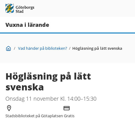
Vuxna i lärande
Du
Start
/
Vad händer på biblioteken?
/
Högläsning på lätt svenska
är
här:
Högläsning på lätt
svenska
Onsdag 11 november Kl. 14:00–15:30
Arrangör
Kostnad
Stadsbiblioteket på Götaplatsen
Gratis