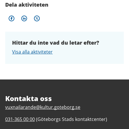
Dela aktiviteten
Hittar du inte vad du letar efter?
Visa alla aktiviteter
Sidfot
Kontakta oss
E
vuxnailarande@kultur.goteborg.se
-
T
031-365 00 00
(Göteborgs Stads kontaktcenter)
p
e
o