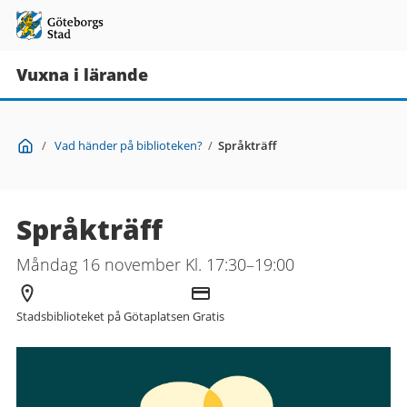
Vuxna i lärande
Du
Start
/
Vad händer på biblioteken?
/
Språkträff
är
här:
Språkträff
Måndag 16 november Kl. 17:30–19:00
Arrangör
Kostnad
Stadsbiblioteket på Götaplatsen
Gratis