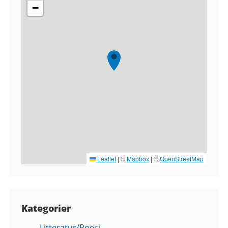
−
Leaflet
|
©
Mapbox
| ©
OpenStreetMap
Kategorier
Litteratur/Poesi