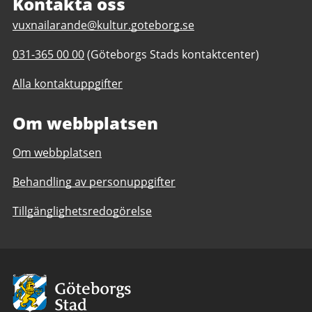
Kontakta oss
E
vuxnailarande@kultur.goteborg.se
-
T
031-365 00 00
(Göteborgs Stads kontaktcenter)
p
e
o
Alla kontaktuppgifter
l
s
e
t
Om webbplatsen
f
t
o
i
Om webbplatsen
n
l
n
l
Behandling av personuppgifter
u
V
m
u
Tillgänglighetsredogörelse
m
x
e
n
r
a
t
i
Avsändare
i
l
l
ä