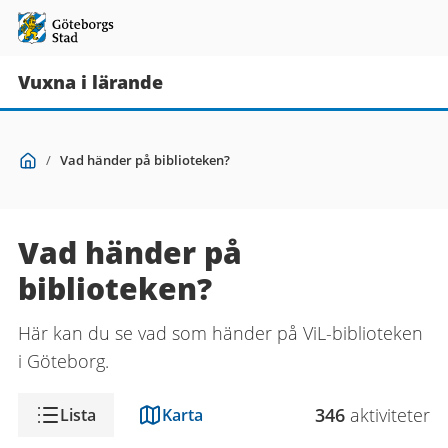
Vuxna i lärande
Du
Start
/
Vad händer på biblioteken?
är
här:
Vad händer på
biblioteken?
Här kan du se vad som händer på ViL-biblioteken
i Göteborg.
Visning
346
aktivitet
er
Lista
Karta