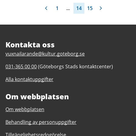
1
...
14
15
Sidfot
Kontakta oss
E
vuxnailarande@kultur.goteborg.se
-
T
031-365 00 00
(Göteborgs Stads kontaktcenter)
p
e
o
Alla kontaktuppgifter
l
s
e
t
Om webbplatsen
f
t
o
i
Om webbplatsen
n
l
n
l
Behandling av personuppgifter
u
V
m
u
Tillgänglighetsredogörelse