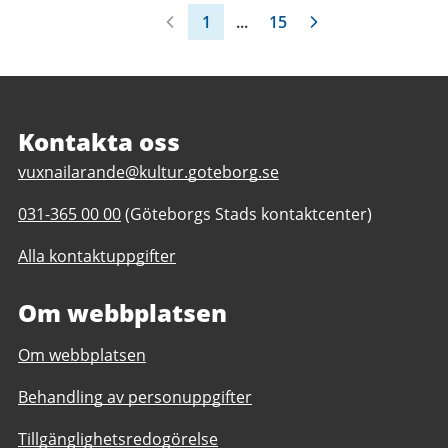
1
...
15
Sidfot
Kontakta oss
E
vuxnailarande@kultur.goteborg.se
-
T
031-365 00 00
(Göteborgs Stads kontaktcenter)
p
e
o
Alla kontaktuppgifter
l
s
e
t
Om webbplatsen
f
t
o
i
Om webbplatsen
n
l
n
l
Behandling av personuppgifter
u
V
m
u
Tillgänglighetsredogörelse