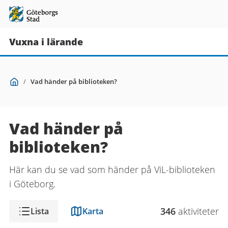
Vuxna i lärande
Du
Start
/
Vad händer på biblioteken?
är
här:
Vad händer på
biblioteken?
Här kan du se vad som händer på ViL-biblioteken
i Göteborg.
Visning
346
aktivitet
er
Lista
Karta