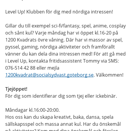
Level Up! Klubben för dig med nördiga intressen!
Gillar du till exempel sci-fi/fantasy, spel, anime, cosplay
och sånt kul? Varje måndag har vi öppet kl.16-20 på
1200 Kvadrats övre våning. Där har vi massor av spel,
pyssel, gaming, nördiga aktiviteter och framförallt
vänner du kan dela dina intressen med! För att gå med
i Level Up, kontakta fritidsassistent Tommy via SMS:
076-514 42 88 eller mejla
1200kvadrat@socialsydvast.goteborg.se
. Välkommen!
Tjejöppet!
För dig som identifierar dig som tjej eller ickebinär.
Måndagar kl.16:00-20:00.
Hos oss kan du skapa kreativt, baka, dansa, spela
sällskapsspel och massa annat kul. Har du önskemål
på aktiviteter? Kom med dina önskemål och förslag,