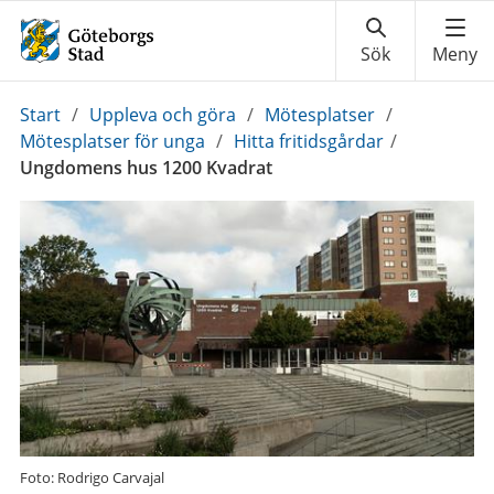
Du
Start
/
Uppleva och göra
/
Mötesplatser
/
är
Mötesplatser för unga
/
Hitta fritidsgårdar
/
här:
Ungdomens hus 1200 Kvadrat
Foto: Rodrigo Carvajal