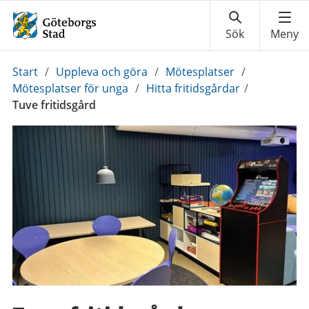
Du
Start
/
Uppleva och göra
/
Mötesplatser
/
är
Mötesplatser för unga
/
Hitta fritidsgårdar
/
här:
Tuve fritidsgård