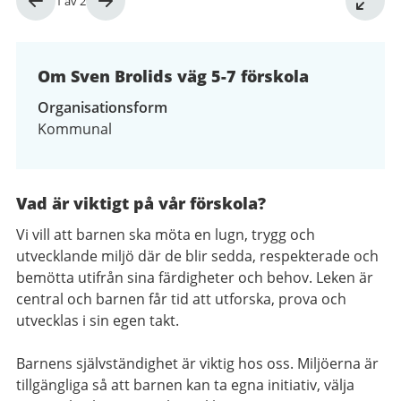
Bild
1
av
2
1
av
2
Om Sven Brolids väg 5-7 förskola
Organisationsform
Kommunal
Vad är viktigt på vår förskola?
Vi vill att barnen ska möta en lugn, trygg och
utvecklande miljö där de blir sedda, respekterade och
bemötta utifrån sina färdigheter och behov. Leken är
central och barnen får tid att utforska, prova och
utvecklas i sin egen takt.
Barnens självständighet är viktig hos oss. Miljöerna är
tillgängliga så att barnen kan ta egna initiativ, välja