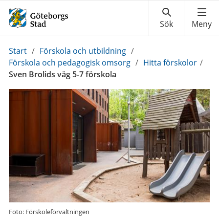
Du
Start
/
Förskola och utbildning
/
är
Förskola och pedagogisk omsorg
/
Hitta förskolor
/
här:
Sven Brolids väg 5-7 förskola
Foto: Förskoleförvaltningen