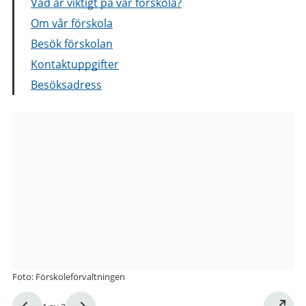
Vad är viktigt på vår förskola?
Om vår förskola
Besök förskolan
Kontaktuppgifter
Besöksadress
Bilder
från
Sven
Brolids
väg
5-
7
Foto: Förskoleförvaltningen
förskola