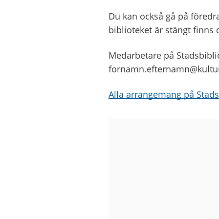
Du kan också gå på föredrag,
biblioteket är stängt finns
Medarbetare på Stadsbibli
fornamn.efternamn@kultur
Alla arrangemang på Stads
Bilder
från
Stadsbiblioteket
på
Götaplatsen