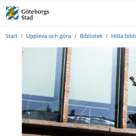
Du
Start
/
Uppleva och göra
/
Bibliotek
/
Hitta bibl
är
här: