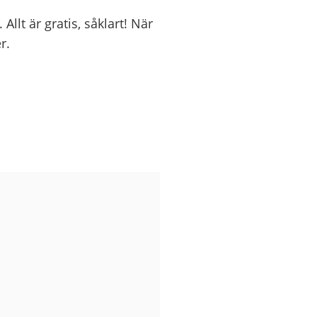
llt är gratis, såklart! När
r.