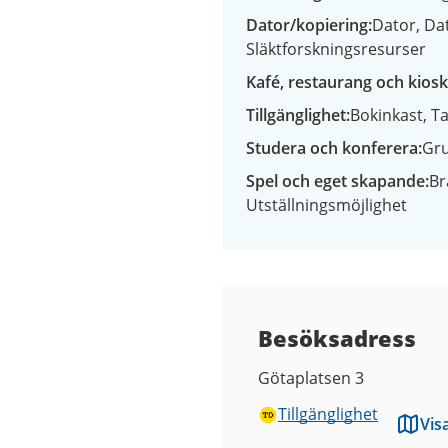
Dator/kopiering
Dator
Da
Släktforskningsresurser
Kafé, restaurang och kiosk
Tillgänglighet
Bokinkast
Ta
Studera och konferera
Gr
Spel och eget skapande
Br
Utställningsmöjlighet
Besöksadress
Götaplatsen 3
Tillgänglighet
Vis