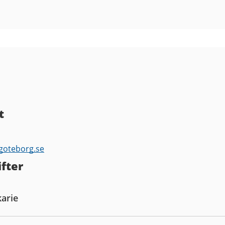
t
.goteborg.se
fter
karie