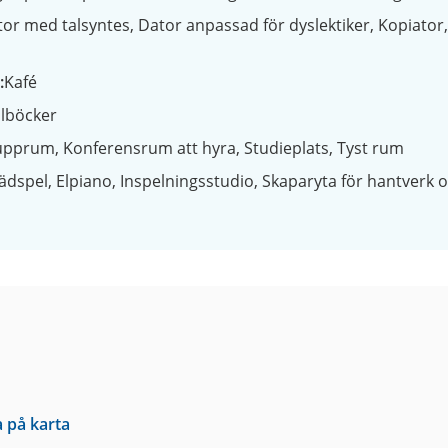
tor med talsyntes
Dator anpassad för dyslektiker
Kopiator
Kafé
lböcker
upprum
Konferensrum att hyra
Studieplats
Tyst rum
ädspel
Elpiano
Inspelningsstudio
Skaparyta för hantverk 
a på karta