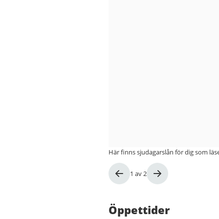
Här finns sjudagarslån för dig som läser
Bild
1
av
2
1
av
2
Öppettider