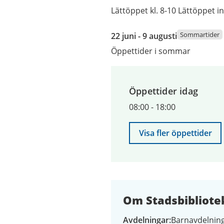
Lättöppet kl. 8-10 Lättöppet i
22
Sommartider
22 juni - 9 augusti
juni
Öppettider i sommar
2026
till
9
Öppettider idag
augusti
2026
08:00
-
18:00
Visa fler öppettider
Om Stadsbibliote
Avdelningar
Barnavdelning