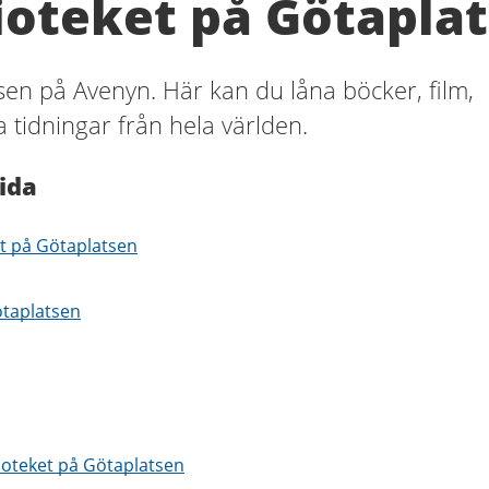
ioteket på Götapla
en på Avenyn. Här kan du låna böcker, film,
 tidningar från hela världen.
ida
et på Götaplatsen
ötaplatsen
lioteket på Götaplatsen