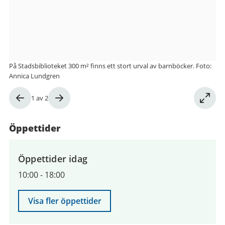
300
m²
På Stadsbiblioteket 300 m² finns ett stort urval av barnböcker. Foto:
Annica Lundgren
Bild
1
av
2
1
av
Öppettider
2
Öppettider idag
10:00
-
18:00
Visa fler öppettider