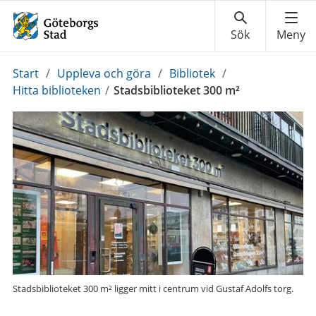
Du
Start
/
Uppleva och göra
/
Bibliotek
/
är
Hitta biblioteken
/
Stadsbiblioteket 300 m²
här:
Stadsbiblioteket 300 m² ligger mitt i centrum vid Gustaf Adolfs torg.