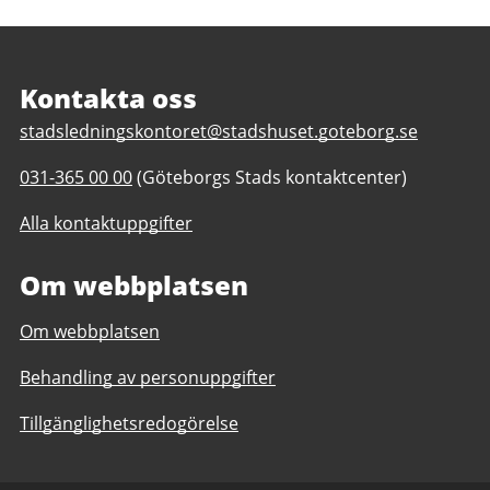
Sidfot
Kontakta oss
E
stadsledningskontoret@stadshuset.goteborg.se
-
T
031-365 00 00
(Göteborgs Stads kontaktcenter)
p
e
o
Alla kontaktuppgifter
l
s
e
t
Om webbplatsen
f
t
o
i
Om webbplatsen
n
l
n
l
Behandling av personuppgifter
u
J
m
ä
Tillgänglighetsredogörelse
m
m
e
l