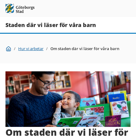
Staden där vi läser för våra barn
Du
Start
/
Hur vi arbetar
/
Om staden där vi läser för våra barn
är
här:
Om staden där vi läser för