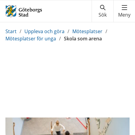
Du
Start
/
Uppleva och göra
/
Mötesplatser
/
är
Mötesplatser för unga
/
Skola som arena
här: