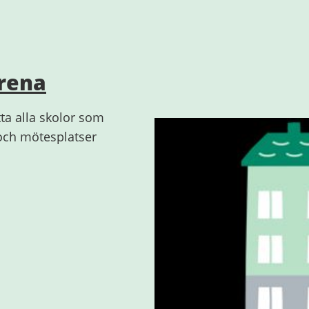
arena
itta alla skolor som
 och mötesplatser