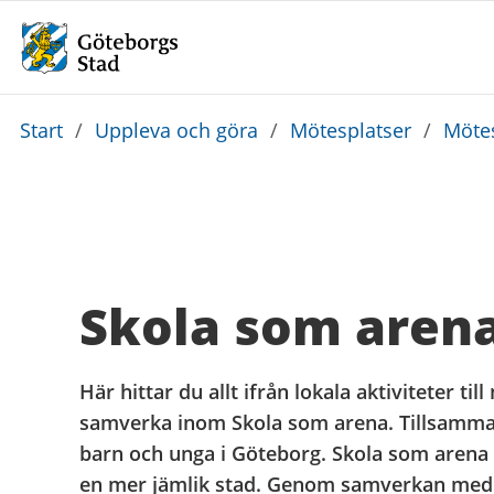
Du
Start
/
Uppleva och göra
/
Mötesplatser
/
Mötes
är
här:
Skola som aren
Här hittar du allt ifrån lokala aktiviteter til
samverka inom Skola som arena. Tillsamman
barn och unga i Göteborg. Skola som arena f
en mer jämlik stad. Genom samverkan med fö