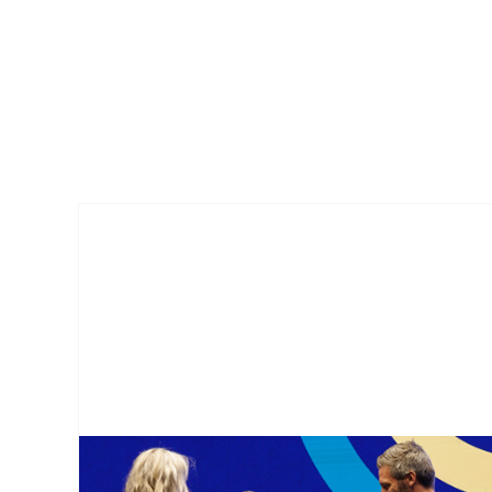
Aktuellt
från
Göteborgs
Stad