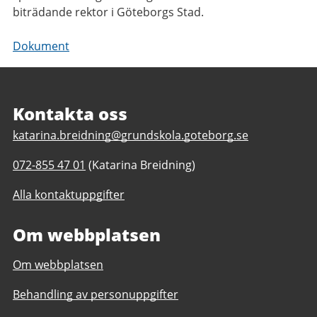
biträdande rektor i Göteborgs Stad.
Dokument
Sidfot
Kontakta oss
E
katarina.breidning@grundskola.goteborg.se
-
T
072-855 47 01
(Katarina Breidning)
p
e
o
Alla kontaktuppgifter
l
s
e
t
Om webbplatsen
f
t
o
i
Om webbplatsen
n
l
n
l
Behandling av personuppgifter
u
R