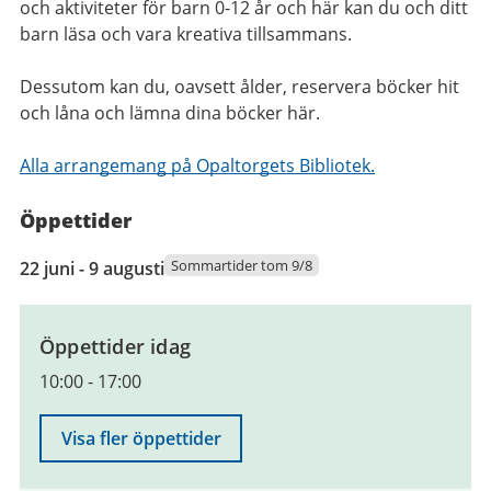
och aktiviteter för barn 0-12 år och här kan du och ditt
barn läsa och vara kreativa tillsammans.
Dessutom kan du, oavsett ålder, reservera böcker hit
och låna och lämna dina böcker här.
Alla arrangemang på Opaltorgets Bibliotek.
Öppettider
22
Sommartider tom 9/8
22 juni - 9 augusti
juni
2026
till
Öppettider idag
9
10:00
-
17:00
augusti
2026
Visa fler öppettider