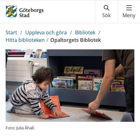
Du
Start
/
Uppleva och göra
/
Bibliotek
/
är
Hitta biblioteken
/
Opaltorgets Bibliotek
här:
Foto: Julia Åhall.