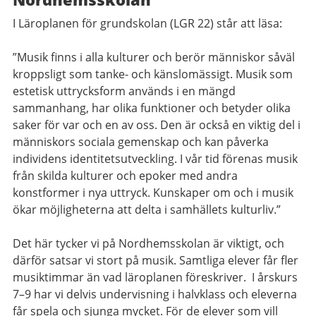
I Läroplanen för grundskolan (LGR 22) står att läsa:
”Musik finns i alla kulturer och berör människor såväl
kroppsligt som tanke- och känslomässigt. Musik som
estetisk uttrycksform används i en mängd
sammanhang, har olika funktioner och betyder olika
saker för var och en av oss. Den är också en viktig del i
människors sociala gemenskap och kan påverka
individens identitetsutveckling. I vår tid förenas musik
från skilda kulturer och epoker med andra
konstformer i nya uttryck. Kunskaper om och i musik
ökar möjligheterna att delta i samhällets kulturliv.”
Det här tycker vi på Nordhemsskolan är viktigt, och
därför satsar vi stort på musik. Samtliga elever får fler
musiktimmar än vad läroplanen föreskriver. I årskurs
7–9 har vi delvis undervisning i halvklass och eleverna
får spela och sjunga mycket. För de elever som vill