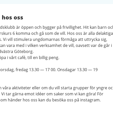
 hos oss
dsklubb är öppen och bygger på frivillighet. Hit kan barn oc
rskurs 6 komma och gå som de vill. Hos oss är alla delaktiga
 Vi vill stimulera ungdomarnas förmåga att uttrycka sig,
n vara med i vilken verksamhet de vill, oavsett var de går i
ydvästra Göteborg.
 i vårt café, till en billig peng.
torsdag, fredag 13.30
—
17 00. Onsdagar 13.30
—
19
m våra aktiviteter eller om du vill starta grupper för yngre o
r. Vi tar gärna emot idéer om saker som vi kan göra! För
som händer hos oss kan du besöka oss på instagram.