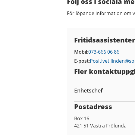
Följ oss i sociala m
För löpande information om 
Kontaktuppgifter
Fritidsassistente
Mobil
073-666 06 86
E-post
Positivet.linden@
so
Fler kontaktuppgi
Enhetschef
Postadress
Box 16
421 51
Västra Frölunda