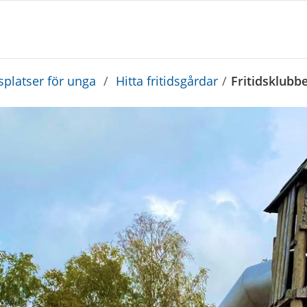
platser för unga
/
Hitta fritidsgårdar
/
Fritidsklubb