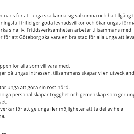
mmans för att unga ska känna sig välkomna och ha tillgång ti
ingsfull fritid ger goda levnadsvillkor och ökar ungas för
verka sina liv. Fritidsverksamheten arbetar tillsammans med
ör att Göteborg ska vara en bra stad för alla unga att leva 
pen för alla som vill vara med.
er på ungas intressen, tillsammans skapar vi en utvecklan
ar unga att göra sin röst hörd.
nniga personal skapar trygghet och gemenskap som ger un
vet.
rkar för att ge unga fler möjligheter att ta del av hela
na.