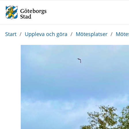
Du
Start
/
Uppleva och göra
/
Mötesplatser
/
Mötes
är
här: