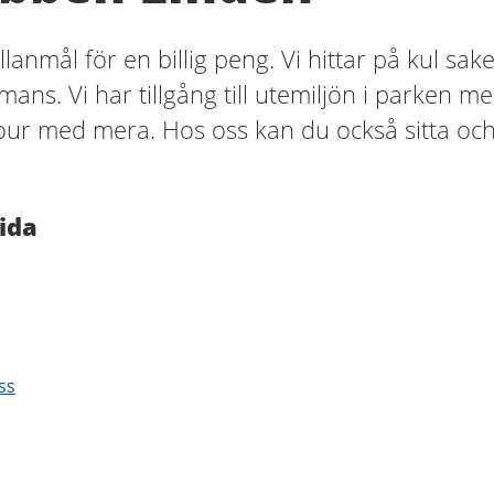
anmål för en billig peng. Vi hittar på kul sak
mans. Vi har tillgång till utemiljön i parken m
our med mera. Hos oss kan du också sitta oc
ida
ss