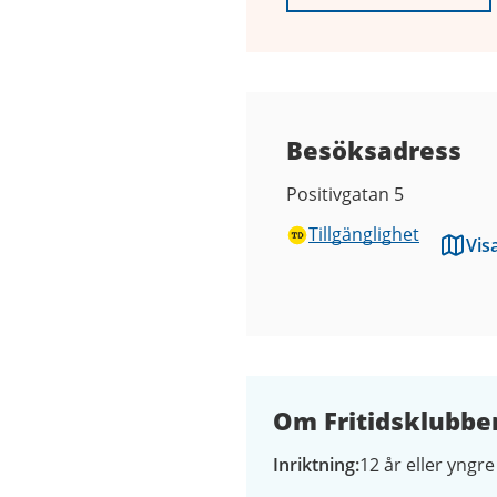
Besöksadress
Positivgatan 5
Tillgänglighet
Vis
Om Fritidsklubbe
Inriktning
12 år eller yngre