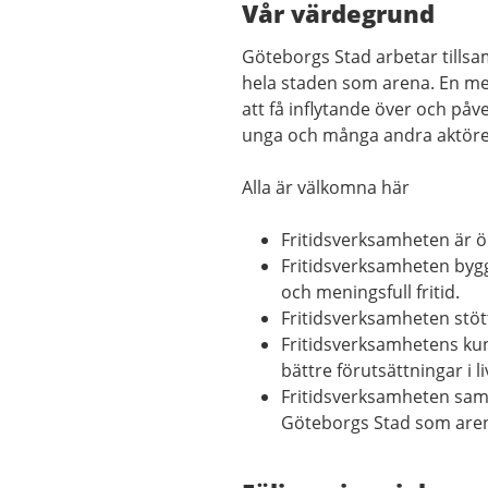
Vår värdegrund
Göteborgs Stad arbetar tillsa
hela staden som arena. En men
att få inflytande över och på
unga och många andra aktörer f
Alla är välkomna här
Fritidsverksamheten är öp
Fritidsverksamheten bygg
och meningsfull fritid.
Fritidsverksamheten stött
Fritidsverksamhetens ku
bättre förutsättningar i li
Fritidsverksamheten samve
Göteborgs Stad som are