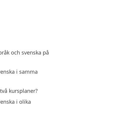
pråk och svenska på
svenska i samma
två kursplaner?
nska i olika