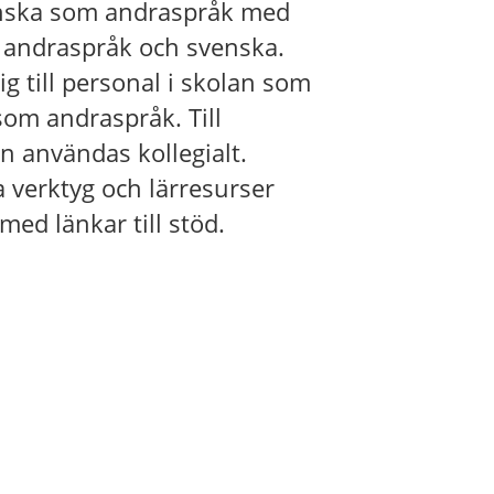
enska som andraspråk med
 andraspråk och svenska.
g till personal i skolan som
som andraspråk. Till
n användas kollegialt.
a verktyg och lärresurser
ed länkar till stöd.