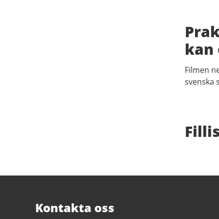
Prak
kan 
Filmen n
svenska 
Filli
Sidfot
Kontakta oss