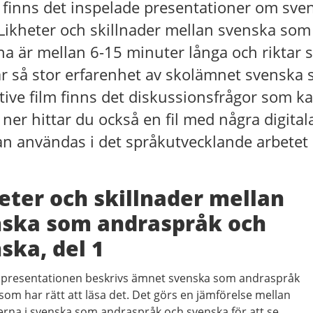
finns det inspelade presentationer om sv
Likheter och skillnader mellan svenska som
na är mellan 6-15 minuter långa och riktar si
ar så stor erfarenhet av skolämnet svenska 
tive film finns det diskussionsfrågor som ka
 ner hittar du också en fil med några digital
n användas i det språkutvecklande arbetet m
eter och skillnader mellan
ska som andraspråk och
ska, del 1
r presentationen beskrivs ämnet svenska som andraspråk
om har rätt att läsa det. Det görs en jämförelse mellan
erna i svenska som andraspråk och svenska för att se