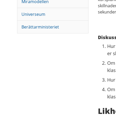
Miramodellen
skillnade
sekunder
Universeum
Berättarministeriet
Diskuss
Hur
er s
Om 
klas
Hur
Om 
klas
Likh