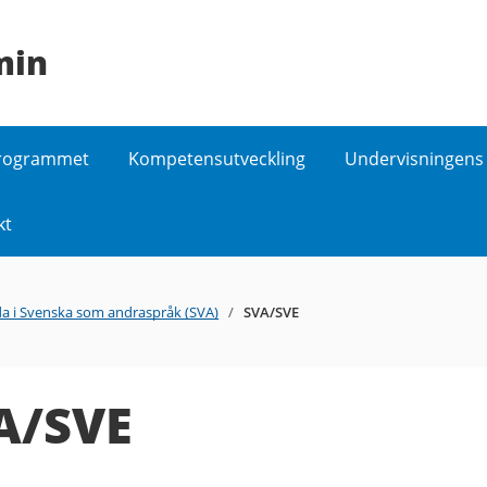
min
programmet
Kompetensutveckling
Undervisningens 
kt
da i Svenska som andraspråk (SVA)
/
SVA/SVE
A/SVE