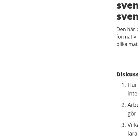
sven
sven
Den här 
formativ
olika mat
Diskuss
Hur
inte
Arb
gör 
Vilk
lär