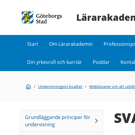
Lärarakade
Start
Om Lärarakademin
Professions
Din yrkesroll och karriär
Poddar
Konta
Du
Start
/
Undervisningens kvalitet
/
Webbinarier om att utbil
är
här:
SV
Grundläggande principer för
undervisning