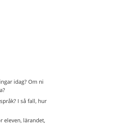
ingar idag? Om ni
la?
råk? I så fall, hur
 eleven, lärandet,