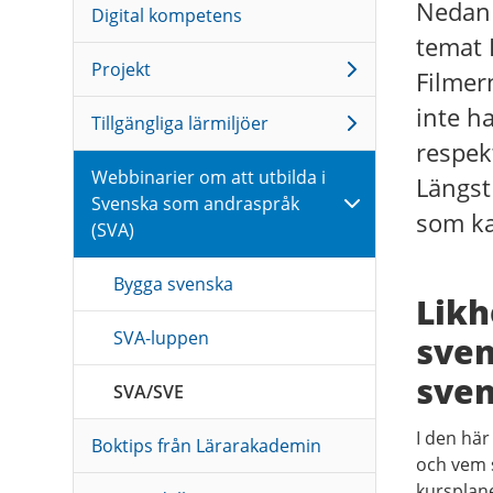
Nedan 
Digital kompetens
temat 
Projekt
Filmer
inte h
Tillgängliga lärmiljöer
respek
Webbinarier om att utbilda i
Längst
Svenska som andraspråk
som ka
(SVA)
Bygga svenska
Likh
SVA-luppen
sven
sven
SVA/SVE
I den hä
Boktips från Lärarakademin
och vem s
kursplan