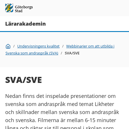
Lärarakademin
Du
Start
/
Undervisningens kvalitet
/
Webbinarier om att utbilda i
är
Svenska som andraspråk (SVA)
/
SVA/SVE
här:
SVA/SVE
Nedan finns det inspelade presentationer om
svenska som andraspråk med temat Likheter
och skillnader mellan svenska som andraspråk
och svenska. Filmerna är mellan 6-15 minuter
långa och riktar sig till personal i skolan som