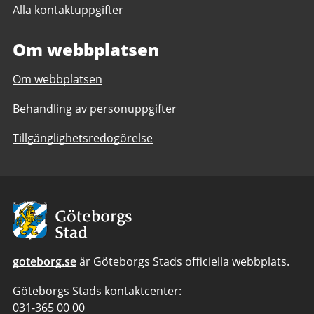
Alla kontaktuppgifter
Om webbplatsen
Om webbplatsen
Behandling av personuppgifter
Tillgänglighetsredogörelse
Avsändare
goteborg.se
är Göteborgs Stads officiella webbplats.
Göteborgs Stads kontaktcenter:
Telefonnummer
031-365 00 00