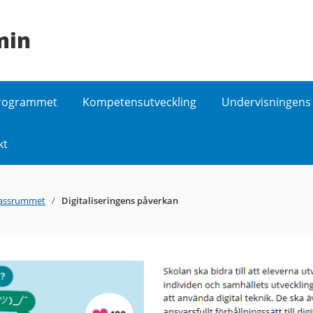
min
programmet
Kompetensutveckling
Undervisningens 
kt
klassrummet
/
Digitaliseringens påverkan