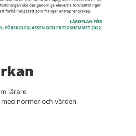
erkan
om lärare
te med normer och värden