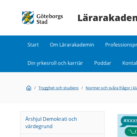
Lärarakade
Start
Om Lärarakademin
Professions
Din yrkesroll och karriär
Poddar
Konta
Du
Start
/
Trygghet och studiero
/
Normer och svåra frågor i 
är
här:
Årshjul Demokrati och
värdegrund