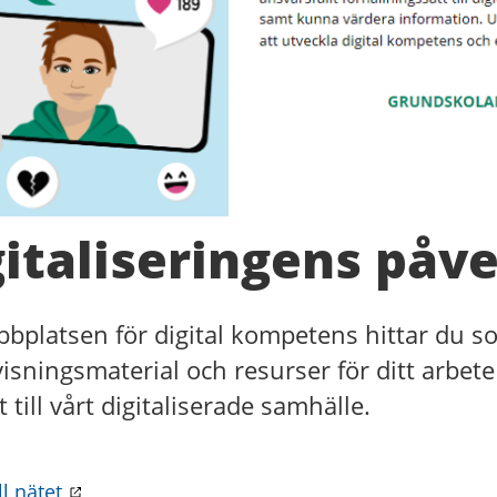
gitaliseringens påv
bplatsen för digital kompetens hittar du s
isningsmaterial och resurser för ditt arbe
 till vårt digitaliserade samhälle.
ll nätet