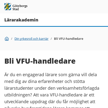
Lärarakademin
Du
Start
/
Din yrkesroll och karriär
/
Bli VFU-handledare
är
här:
Bli VFU-handledare
Är du en engagerad lärare som gärna vill dela
med dig av dina erfarenheter och stötta
lärarstudenter under den verksamhetsförlagda
utbildningen? Att vara VFU-handledare är ett
utvecklande uppdrag där du får möjlighet att