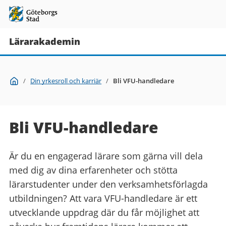
Lärarakademin
Du
Start
/
Din yrkesroll och karriär
/
Bli VFU-handledare
är
här:
Bli VFU-handledare
Är du en engagerad lärare som gärna vill dela
med dig av dina erfarenheter och stötta
lärarstudenter under den verksamhetsförlagda
utbildningen? Att vara VFU-handledare är ett
utvecklande uppdrag där du får möjlighet att