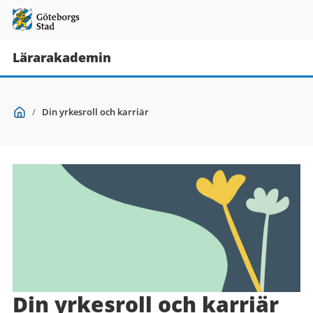
Lärarakademin
Du
Start
/
Din yrkesroll och karriär
är
här:
Din yrkesroll och karriär