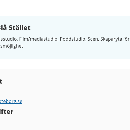
å Stället
sstudio
Film/mediastudio
Poddstudio
Scen
Skaparyta för
gsmöjlighet
t
oteborg.se
fter