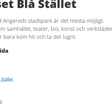
et Blå Stället
id Angereds stadspark är det mesta möjligt.
m samhället, teater, bio, konst och verkstäde
r bara kom hit och ta det lugnt.
ida
 Stället
d