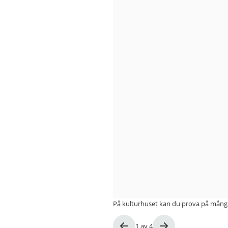
Blå
Stället
På kulturhuset kan du prova på många 
Bild
1
av
4