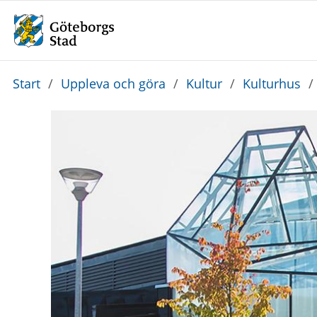
Du
Start
/
Uppleva och göra
/
Kultur
/
Kulturhus
/
är
här: