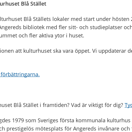
urhuset Blå Stället
ulturhuset Blå Ställets lokaler med start under hösten
Angereds bibliotek med fler sitt- och studieplatser oc
mmet och fler aktiva ytor i huset.
ionen att kulturhuset ska vara öppet. Vi uppdaterar de
förbättringarna.
uset Blå Stället i framtiden? Vad är viktigt för dig?
Tyc
vigdes 1979 som Sveriges första kommunala kulturhus i
ch prestigelös mötesplats för Angereds invånare och f