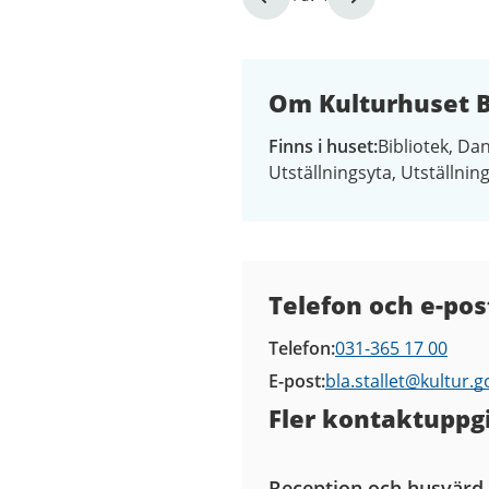
1
av
4
Om Kulturhuset Bl
Finns i huset
Bibliotek
Dan
Utställningsyta
Utställnin
Kontaktuppgifter
Telefon och e-pos
Telefon
031-365 17 00
E-post
bla.stallet@
kultur.g
Fler kontaktuppgi
Reception och husvärd