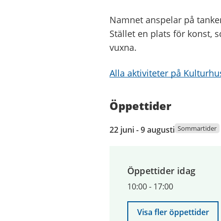
Namnet anspelar på tanken o
Stället en plats för konst,
vuxna.
Alla aktiviteter på Kulturhu
Öppettider
22
Sommartider
22 juni - 9 augusti
juni
2026
till
Öppettider idag
9
augusti
10:00
-
17:00
2026
Visa fler öppettider