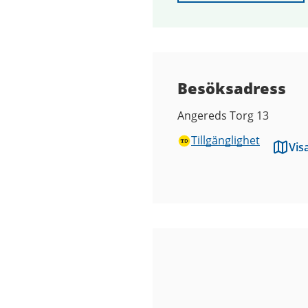
Besöksadress
Angereds Torg 13
Tillgänglighet
Vis
Bilder
från
Kulturhuset