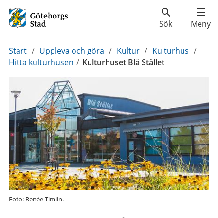
Du
Start
/
Uppleva och göra
/
Kultur
/
Kulturhus
/
är
Hitta kulturhusen
/
Kulturhuset Blå Stället
här:
Foto: Renée Timlin.