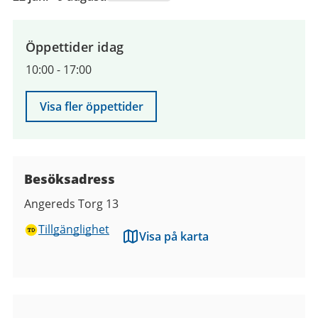
juni
2026
till
Öppettider idag
9
10:00
-
17:00
augusti
2026
Visa fler öppettider
Besöksadress
Angereds Torg 13
Tillgänglighet
Visa på karta
Bilder