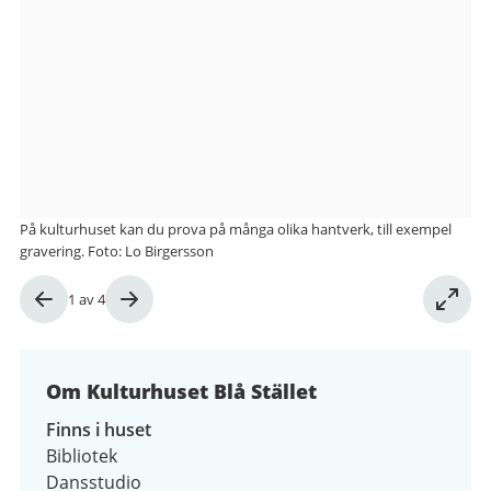
från
Kulturhuset
Blå
Stället
På kulturhuset kan du prova på många olika hantverk, till exempel
gravering. Foto: Lo Birgersson
Bild
1
av
4
1
av
4
Om Kulturhuset Blå Stället
Finns i huset
Bibliotek
Dansstudio