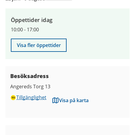
juni
2026
till
Öppettider idag
9
10:00
-
17:00
augusti
2026
Visa fler öppettider
Besöksadress
Angereds Torg 13
Tillgänglighet
Visa på karta
Bilder