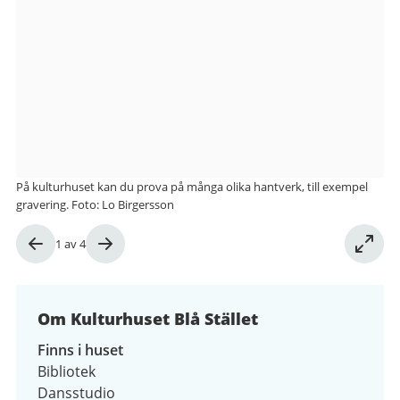
från
Kulturhuset
Blå
Stället
På kulturhuset kan du prova på många olika hantverk, till exempel
gravering. Foto: Lo Birgersson
Bild
1
av
4
1
av
4
Om Kulturhuset Blå Stället
Finns i huset
Bibliotek
Dansstudio