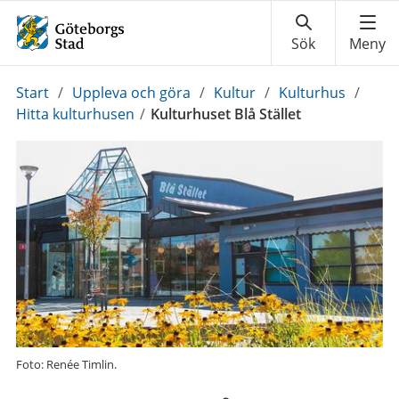
Du
Start
/
Uppleva och göra
/
Kultur
/
Kulturhus
/
är
Hitta kulturhusen
/
Kulturhuset Blå Stället
här:
Foto: Renée Timlin.