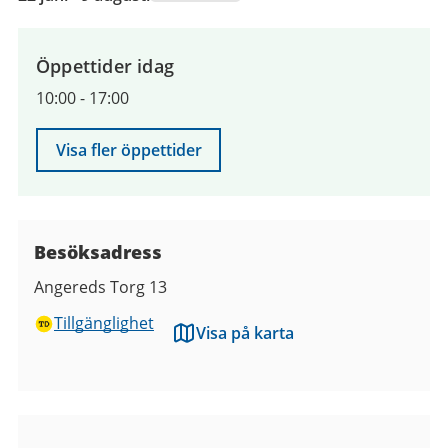
juni
2026
till
Öppettider idag
9
10:00
-
17:00
augusti
2026
Visa fler öppettider
Besöksadress
Angereds Torg 13
Tillgänglighet
Visa på karta
Bilder