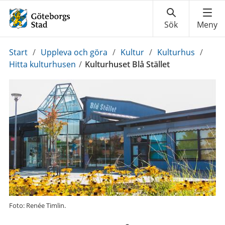
Du
Start
/
Uppleva och göra
/
Kultur
/
Kulturhus
/
är
Hitta kulturhusen
/
Kulturhuset Blå Stället
här:
Foto: Renée Timlin.