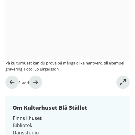
från
Kulturhuset
Blå
Stället
På kulturhuset kan du prova på många olika hantverk, till exempel
gravering. Foto: Lo Birgersson
Bild
1
av
4
1
av
4
Om Kulturhuset Blå Stället
Finns i huset
Bibliotek
Dansstudio